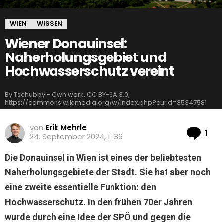
WIEN
WISSEN
Wiener Donauinsel:
Naherholungsgebiet und
Hochwasserschutz vereint
By Tschubby - Own work, CC BY-SA 3.0,
https://commons.wikimedia.org/w/index.php?curid=35347581
von
Erik Mehrle
Ko
1
24. September 2024, 11:36
Die Donauinsel in Wien ist eines der beliebtesten
Naherholungsgebiete der Stadt. Sie hat aber noch
eine zweite essentielle Funktion: den
Hochwasserschutz. In den frühen 70er Jahren
wurde durch eine Idee der SPÖ und gegen die