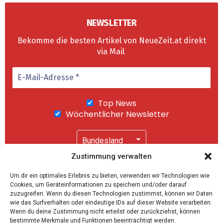
NEWSLETTER
Bekomme die besten Artikel von NeueZeit.at direkt
via Mail
.
Top News
Wöchentlicher Newsletter
Newsletter bestellen
Zustimmung verwalten
Wir senden keinen Spam! Mit einem Klick auf
Um dir ein optimales Erlebnis zu bieten, verwenden wir Technologien wie
"Abonnieren" akzeptierst Du unsere
Cookies, um Geräteinformationen zu speichern und/oder darauf
Datenschutzerklärung
.
Top News
zuzugreifen. Wenn du diesen Technologien zustimmst, können wir Daten
wie das Surfverhalten oder eindeutige IDs auf dieser Website verarbeiten.
Wöchentlicher Newsletter
Wenn du deine Zustimmung nicht erteilst oder zurückziehst, können
bestimmte Merkmale und Funktionen beeinträchtigt werden.