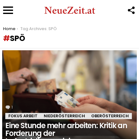
F
U
Menu
You are here:
Home
Tag Archives: SPÖ
SPÖ
LATEST
STORIES
1
Kommentar
FOKUS ARBEIT
NIEDERÖSTERREICH
OBERÖSTERREICH
Eine Stunde mehr arbeiten: Kritik an
Forderung der