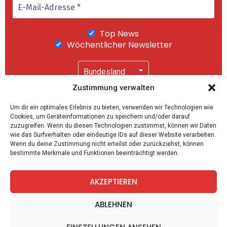
Top News
Wöchentlicher Newsletter
Zustimmung verwalten
Wir senden keinen Spam! Mit einem Klick auf
Um dir ein optimales Erlebnis zu bieten, verwenden wir Technologien wie
"Abonnieren" akzeptierst Du unsere
Cookies, um Geräteinformationen zu speichern und/oder darauf
Datenschutzerklärung
.
zuzugreifen. Wenn du diesen Technologien zustimmst, können wir Daten
wie das Surfverhalten oder eindeutige IDs auf dieser Website verarbeiten.
Wenn du deine Zustimmung nicht erteilst oder zurückziehst, können
bestimmte Merkmale und Funktionen beeinträchtigt werden.
AKZEPTIEREN
facebook
twitter
instagram
telegram
ABLEHNEN