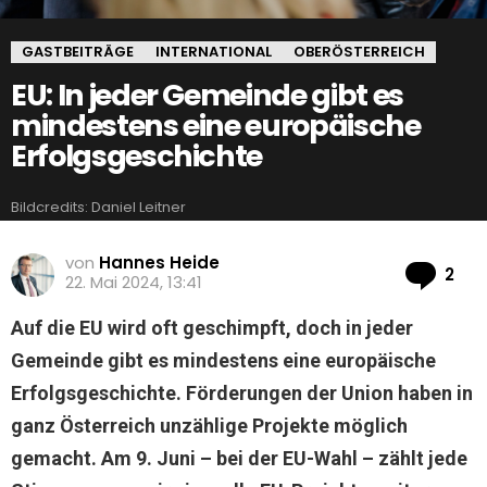
GASTBEITRÄGE
INTERNATIONAL
OBERÖSTERREICH
EU: In jeder Gemeinde gibt es
mindestens eine europäische
Erfolgsgeschichte
Bildcredits: Daniel Leitner
von
Hannes Heide
Ko
2
22. Mai 2024, 13:41
Auf die EU wird oft geschimpft, doch in jeder
Gemeinde gibt es mindestens eine europäische
Erfolgsgeschichte. Förderungen der Union haben in
ganz Österreich unzählige Projekte möglich
gemacht. Am 9. Juni – bei der EU-Wahl – zählt jede