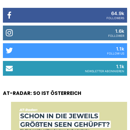
64.9k
FOLLOWERS
1.6k
FOLLOWER
1.1k
FOLLOW US
1.1k
NEWSLETTER ABONNIEREN
AT-RADAR: SO IST ÖSTERREICH