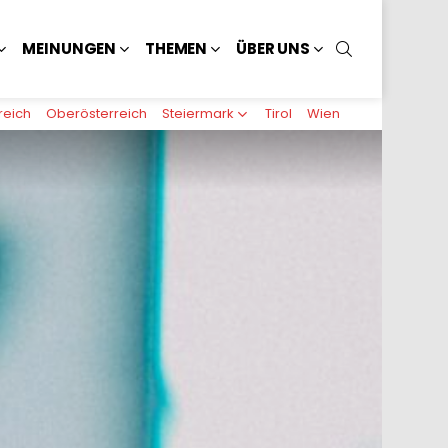
SUCHEN
MEINUNGEN
THEMEN
ÜBER UNS
reich
Oberösterreich
Steiermark
Tirol
Wien