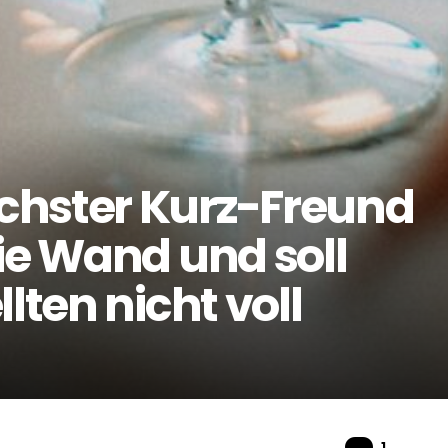
chster Kurz-Freund
ie Wand und soll
lten nicht voll
Komme