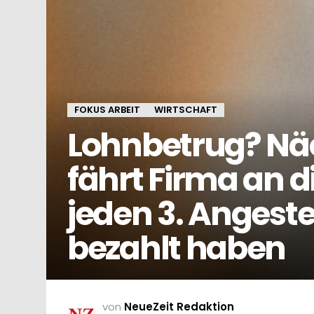
FOKUS ARBEIT
WIRTSCHAFT
Lohnbetrug? Nä
fährt Firma an d
jeden 3. Angestel
bezahlt haben
von
NeueZeit Redaktion