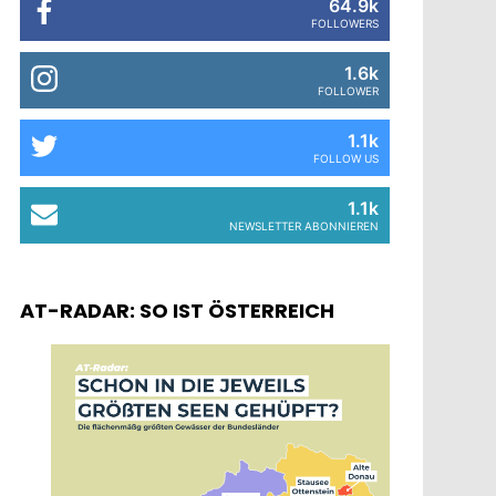
64.9k
FOLLOWERS
1.6k
FOLLOWER
1.1k
FOLLOW US
1.1k
NEWSLETTER ABONNIEREN
AT-RADAR: SO IST ÖSTERREICH