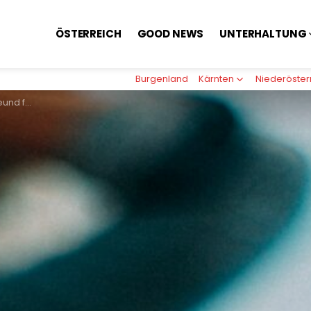
ÖSTERREICH
GOOD NEWS
UNTERHALTUNG
Burgenland
Kärnten
Niederöster
voll bezahlt haben