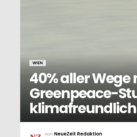
WIEN
40% aller Wege mi
Greenpeace-Stu
klimafreundlich
von
NeueZeit Redaktion