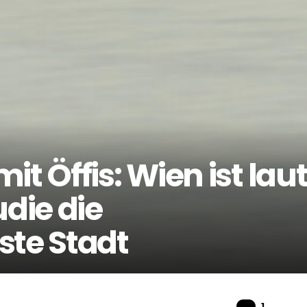
t Öffis: Wien ist lau
die die
ste Stadt
Komme