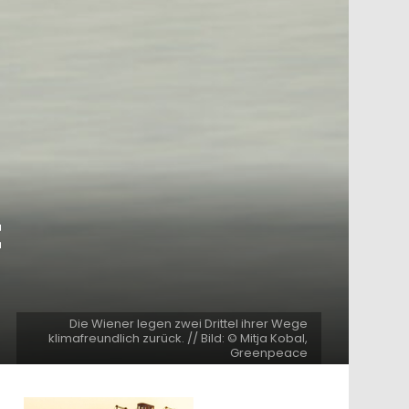
t
Die Wiener legen zwei Drittel ihrer Wege
klimafreundlich zurück. // Bild: © Mitja Kobal,
Greenpeace
ntar