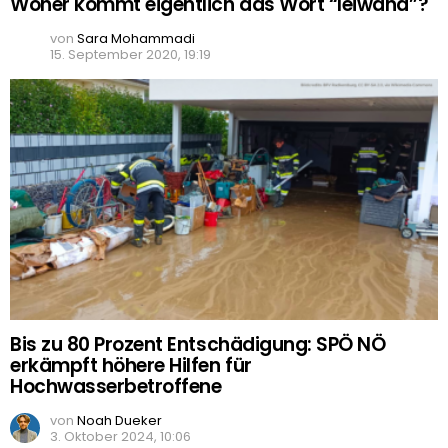
Woher kommt eigentlich das Wort “leiwand”?
von
Sara Mohammadi
15. September 2020, 19:19
Bis zu 80 Prozent Entschädigung: SPÖ NÖ
erkämpft höhere Hilfen für
Hochwasserbetroffene
von
Noah Dueker
3. Oktober 2024, 10:06