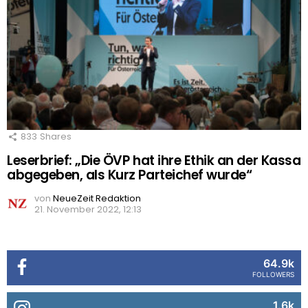
833
Shares
Leserbrief: „Die ÖVP hat ihre Ethik an der Kassa
abgegeben, als Kurz Parteichef wurde“
von
NeueZeit Redaktion
21. November 2022, 12:13
64.9k
FOLLOWERS
1.6k