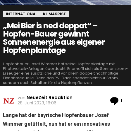
INTERNATIONAL
KLIMAKRISE
„Mei Bier is ned deppat“ –
Hopfen-Bauer gewinnt
Sonnenenergie aus eigener
Hopfenplantage
Hopfenbauer Josef Wimmer hat seine Hopfenplantage mit
Photovoltaik-Anlagen überdacht. Er erhofft sich als Sonnenstrom-
Erzeuger eine zusätzliche und vor allem doppelt nachhaltige
Einnahmequelle. Denn das PV-Dach spendet nicht nur Strom,
sondern auch Schatten für die Hopfenpflanzen.
von
NeueZeit Redaktion
Ko
1
28. Juni 2023, 16:06
Lange hat der bayrische Hopfenbauer Josef
Wimmer getüftelt, nun hat er ein innovatives