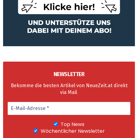
NEWSLETTER
Bekomme die besten Artikel von NeueZeit.at direkt
via Mail
.
Top News
Wöchentlicher Newsletter