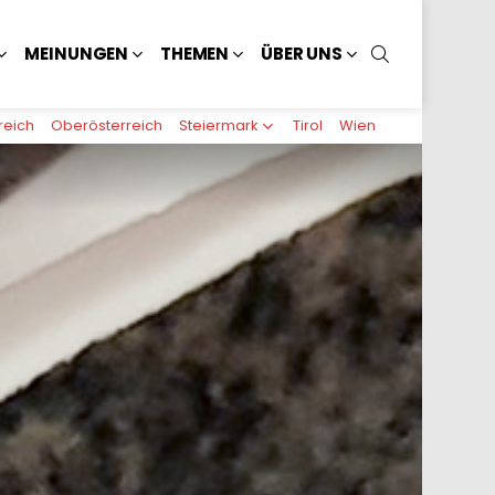
SUCHEN
MEINUNGEN
THEMEN
ÜBER UNS
reich
Oberösterreich
Steiermark
Tirol
Wien