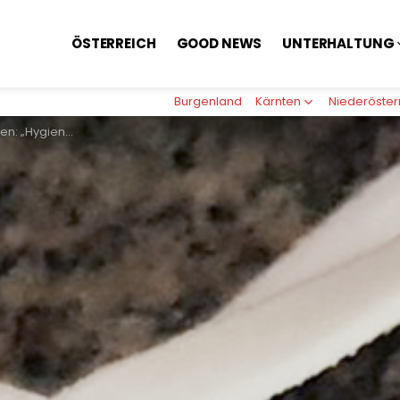
ÖSTERREICH
GOOD NEWS
UNTERHALTUNG
Burgenland
Kärnten
Niederöster
dacht – Verbindungen zu Kurz