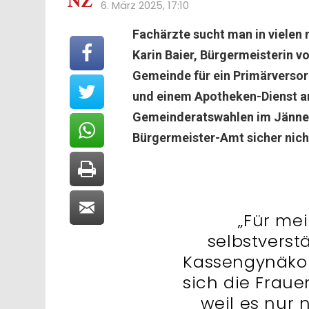
6. März 2025, 17:10
Fachärzte sucht man in vielen
Karin Baier, Bürgermeisterin v
Gemeinde für ein Primärverso
und einem Apotheken-Dienst a
Gemeinderatswahlen im Jänner
Bürgermeister-Amt sicher nicht
„Für me
selbstverst
Kassengynäkol
sich die Frauen
weil es nur 