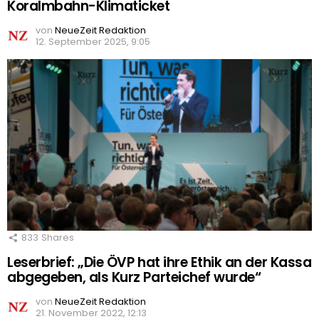
Koralmbahn-Klimaticket
von
NeueZeit Redaktion
12. September 2025, 9:05
833
Shares
Leserbrief: „Die ÖVP hat ihre Ethik an der Kassa
abgegeben, als Kurz Parteichef wurde“
von
NeueZeit Redaktion
21. November 2022, 12:13