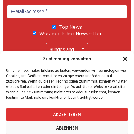
Top News
Wöchentlicher Newsletter
Zustimmung verwalten
Wir senden keinen Spam! Mit einem Klick auf
Um dir ein optimales Erlebnis zu bieten, verwenden wir Technologien wie
"Abonnieren" akzeptierst Du unsere
Cookies, um Geräteinformationen zu speichern und/oder darauf
Datenschutzerklärung
.
zuzugreifen. Wenn du diesen Technologien zustimmst, können wir Daten
wie das Surfverhalten oder eindeutige IDs auf dieser Website verarbeiten.
Wenn du deine Zustimmung nicht erteilst oder zurückziehst, können
bestimmte Merkmale und Funktionen beeinträchtigt werden.
AKZEPTIEREN
facebook
twitter
instagram
telegram
ABLEHNEN