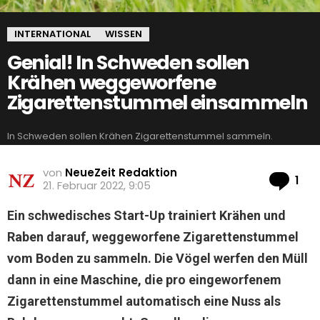
INTERNATIONAL
WISSEN
Genial! In Schweden sollen
Krähen weggeworfene
Zigarettenstummel einsammeln
In Schweden sollen Krähen Zigarettenstummel sammeln.
von
NeueZeit Redaktion
Ko
1
21. Februar 2022, 9:05
Ein schwedisches Start-Up trainiert Krähen und
Raben darauf, weggeworfene Zigarettenstummel
vom Boden zu sammeln. Die Vögel werfen den Müll
dann in eine Maschine, die pro eingeworfenem
Zigarettenstummel automatisch eine Nuss als