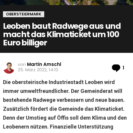
OBERSTEIERMARK
Leoben baut Radwege aus und
macht das Klimaticket um 100
Euro billiger
von
Martin Amschl
Ko
1
25. März 2022, 14:10
Die obersteirische Industriestadt Leoben wird
immer umweltfreundlicher. Der Gemeinderat will
bestehende Radwege verbessern und neue bauen.
Zusätzlich fördert die Gemeinde das Klimaticket.
Denn der Umstieg auf Öffis soll dem Klima und den
Leobenern nützen. Finanzielle Unterstützung