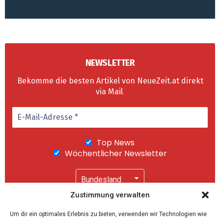
NEWSLETTER
Bekomme die besten Artikel von NeueZeit.at direkt
via Mail
.
Top News
Wöchentlicher Newsletter
Zustimmung verwalten
Wir senden keinen Spam! Mit einem Klick auf
Um dir ein optimales Erlebnis zu bieten, verwenden wir Technologien wie
"Abonnieren" akzeptierst Du unsere