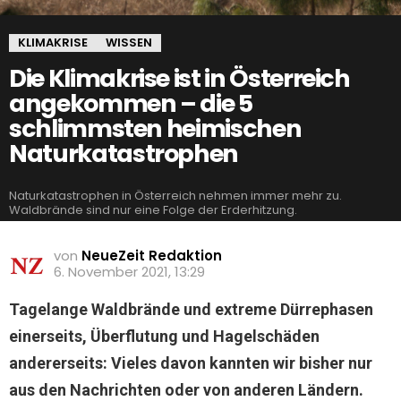
KLIMAKRISE
WISSEN
Die Klimakrise ist in Österreich
angekommen – die 5
schlimmsten heimischen
Naturkatastrophen
Naturkatastrophen in Österreich nehmen immer mehr zu.
Waldbrände sind nur eine Folge der Erderhitzung.
von
NeueZeit Redaktion
6. November 2021, 13:29
Tagelange Waldbrände und extreme Dürrephasen
einerseits, Überflutung und Hagelschäden
andererseits: Vieles davon kannten wir bisher nur
aus den Nachrichten oder von anderen Ländern.