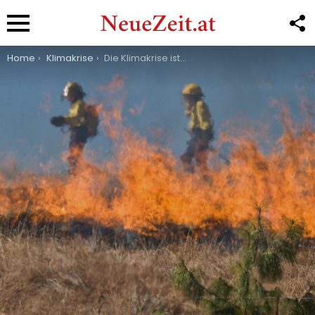
F
U
Menu
You are here:
Home
Klimakrise
Die Klimakrise ist in Österreich angekommen – die 5 schlimmsten heimischen Naturkatastrophen