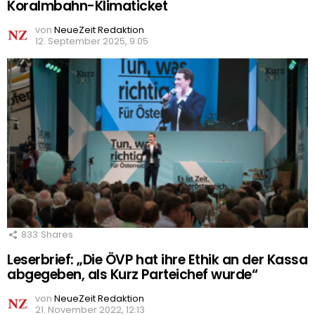
Koralmbahn-Klimaticket
von
NeueZeit Redaktion
12. September 2025, 9:05
833
Shares
Leserbrief: „Die ÖVP hat ihre Ethik an der Kassa
abgegeben, als Kurz Parteichef wurde“
von
NeueZeit Redaktion
21. November 2022, 12:13