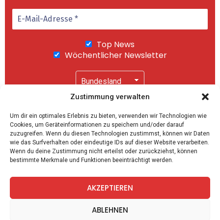
Top News
Wöchentlicher Newsletter
Zustimmung verwalten
Wir senden keinen Spam! Mit einem Klick auf
Um dir ein optimales Erlebnis zu bieten, verwenden wir Technologien wie
"Abonnieren" akzeptierst Du unsere
Cookies, um Geräteinformationen zu speichern und/oder darauf
Datenschutzerklärung
.
zuzugreifen. Wenn du diesen Technologien zustimmst, können wir Daten
wie das Surfverhalten oder eindeutige IDs auf dieser Website verarbeiten.
Wenn du deine Zustimmung nicht erteilst oder zurückziehst, können
bestimmte Merkmale und Funktionen beeinträchtigt werden.
AKZEPTIEREN
facebook
twitter
instagram
telegram
ABLEHNEN