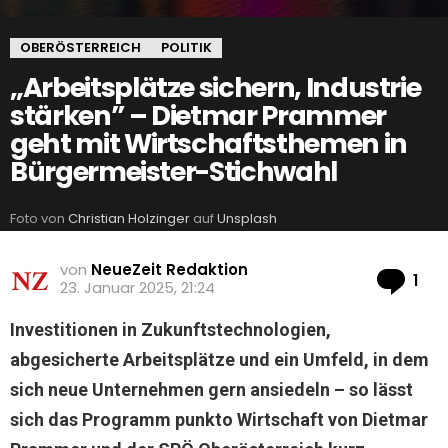
OBERÖSTERREICH
POLITIK
„Arbeitsplätze sichern, Industrie
stärken” – Dietmar Prammer
geht mit Wirtschaftsthemen in
Bürgermeister-Stichwahl
Foto von
Christian Holzinger
auf
Unsplash
von
NeueZeit Redaktion
Ko
1
23. Januar 2025, 21:24
Investitionen in Zukunftstechnologien,
abgesicherte Arbeitsplätze und ein Umfeld, in dem
sich neue Unternehmen gern ansiedeln – so lässt
sich das Programm punkto Wirtschaft von Dietmar