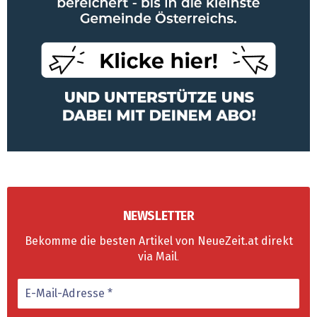
NEWSLETTER
Bekomme die besten Artikel von NeueZeit.at direkt
via Mail
.