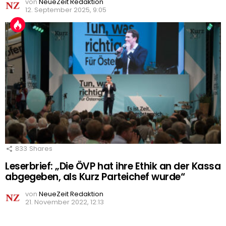
von
NeueZeit Redaktion
12. September 2025, 9:05
833
Shares
Leserbrief: „Die ÖVP hat ihre Ethik an der Kassa
abgegeben, als Kurz Parteichef wurde“
von
NeueZeit Redaktion
21. November 2022, 12:13