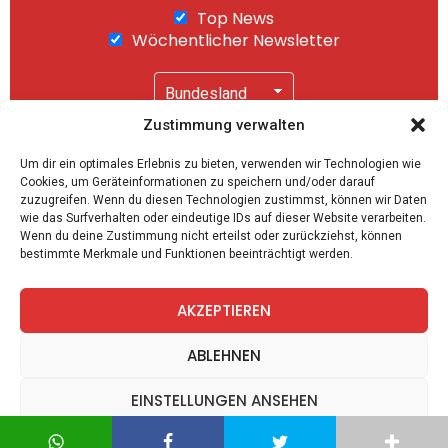
Top News
Wöchentlicher Newsletter
Zustimmung verwalten
Wir senden keinen Spam! Mit einem Klick auf
Um dir ein optimales Erlebnis zu bieten, verwenden wir Technologien wie
"Abonnieren" akzeptierst Du unsere
Cookies, um Geräteinformationen zu speichern und/oder darauf
Datenschutzerklärung
.
zuzugreifen. Wenn du diesen Technologien zustimmst, können wir Daten
wie das Surfverhalten oder eindeutige IDs auf dieser Website verarbeiten.
Wenn du deine Zustimmung nicht erteilst oder zurückziehst, können
bestimmte Merkmale und Funktionen beeinträchtigt werden.
AKZEPTIEREN
facebook
twitter
instagram
telegram
ABLEHNEN
EINSTELLUNGEN ANSEHEN
Spiele
Zitate
Kontakt
Datenschutz
Impressum
Datenschutz
Datenschutz
Impressum