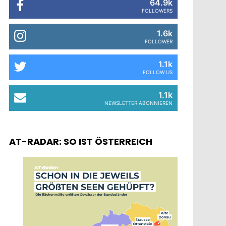
64.9k
FOLLOWERS
1.6k
FOLLOWER
1.1k
FOLLOW US
1.1k
NEWSLETTER ABONNIEREN
AT-RADAR: SO IST ÖSTERREICH