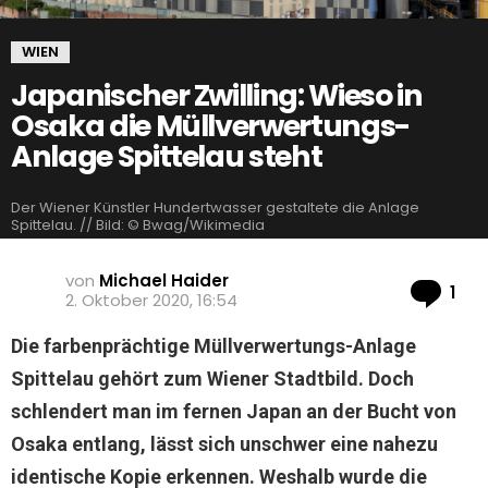
WIEN
Japanischer Zwilling: Wieso in
Osaka die Müllverwertungs-
Anlage Spittelau steht
Der Wiener Künstler Hundertwasser gestaltete die Anlage
Spittelau. // Bild: © Bwag/Wikimedia
von
Michael Haider
Ko
1
2. Oktober 2020, 16:54
Die farbenprächtige Müllverwertungs-Anlage
Spittelau gehört zum Wiener Stadtbild. Doch
schlendert man im fernen Japan an der Bucht von
Osaka entlang, lässt sich unschwer eine nahezu
identische Kopie erkennen. Weshalb wurde die