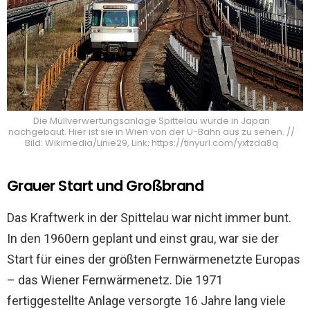
Die Müllverwertungsanlage Spittelau wurde in Japan
nachgebaut. Hier ist sie in Wien von der U-Bahn aus zu sehen. //
Bild: Wikimedia/Linie29, Link: https://tinyurl.com/yxtzda8q
Grauer Start und Großbrand
Das Kraftwerk in der Spittelau war nicht immer bunt.
In den 1960ern geplant und einst grau, war sie der
Start für eines der größten Fernwärmenetzte Europas
– das Wiener Fernwärmenetz. Die 1971
fertiggestellte Anlage versorgte 16 Jahre lang viele