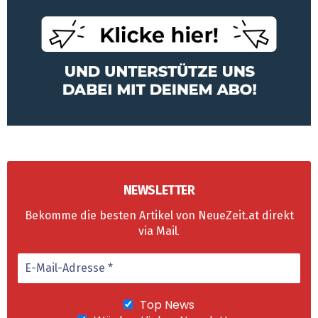
NEWSLETTER
Bekomme die besten Artikel von NeueZeit.at direkt
via Mail
.
Top News