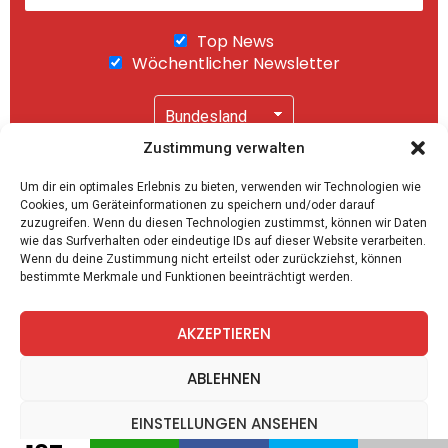
Top News
Wöchentlicher Newsletter
Zustimmung verwalten
Wir senden keinen Spam! Mit einem Klick auf
Um dir ein optimales Erlebnis zu bieten, verwenden wir Technologien wie
"Abonnieren" akzeptierst Du unsere
Cookies, um Geräteinformationen zu speichern und/oder darauf
Datenschutzerklärung
.
zuzugreifen. Wenn du diesen Technologien zustimmst, können wir Daten
wie das Surfverhalten oder eindeutige IDs auf dieser Website verarbeiten.
Wenn du deine Zustimmung nicht erteilst oder zurückziehst, können
bestimmte Merkmale und Funktionen beeinträchtigt werden.
AKZEPTIEREN
facebook
twitter
instagram
telegram
ABLEHNEN
EINSTELLUNGEN ANSEHEN