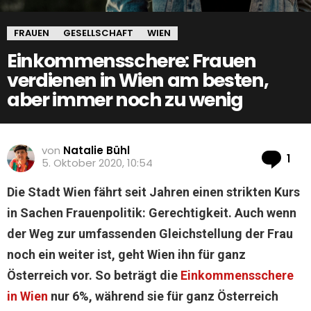
FRAUEN
GESELLSCHAFT
WIEN
Einkommensschere: Frauen
verdienen in Wien am besten,
aber immer noch zu wenig
von
Natalie Bühl
Ko
1
5. Oktober 2020, 10:54
Die Stadt Wien fährt seit Jahren einen strikten Kurs
in Sachen Frauenpolitik: Gerechtigkeit. Auch wenn
der Weg zur umfassenden Gleichstellung der Frau
noch ein weiter ist, geht Wien ihn für ganz
Österreich vor. So beträgt die
Einkommensschere
in Wien
nur 6%, während sie für ganz Österreich