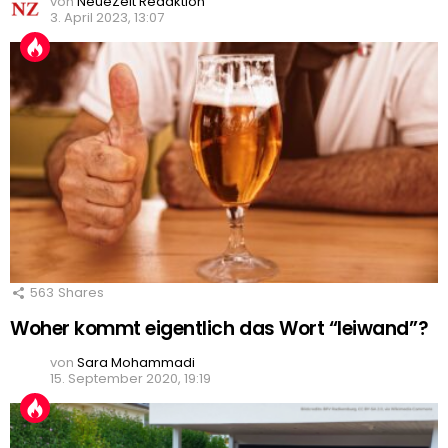
von
NeueZeit Redaktion
3. April 2023, 13:07
563
Shares
Woher kommt eigentlich das Wort “leiwand”?
von
Sara Mohammadi
15. September 2020, 19:19