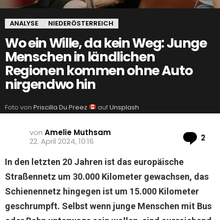
ANALYSE
NIEDERÖSTERREICH
Wo ein Wille, da kein Weg: Junge
Menschen in ländlichen
Regionen kommen ohne Auto
nirgendwo hin
Foto von
Priscilla Du Preez
auf
Unsplash
von
Amelie Muthsam
Ko
2
22. April 2024, 10:16
In den letzten 20 Jahren ist das europäische
Straßennetz um 30.000 Kilometer gewachsen, das
Schienennetz hingegen ist um 15.000 Kilometer
geschrumpft. Selbst wenn junge Menschen mit Bus