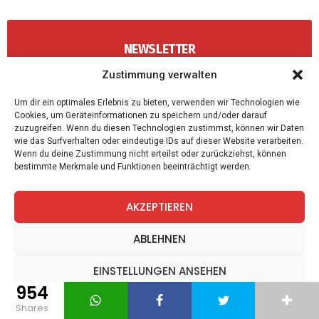
NEWSLETTER
Bekomme die besten Artikel von NeueZeit.at direkt
Zustimmung verwalten
via Mail
.
Um dir ein optimales Erlebnis zu bieten, verwenden wir Technologien wie
Cookies, um Geräteinformationen zu speichern und/oder darauf
zuzugreifen. Wenn du diesen Technologien zustimmst, können wir Daten
wie das Surfverhalten oder eindeutige IDs auf dieser Website verarbeiten.
Wenn du deine Zustimmung nicht erteilst oder zurückziehst, können
Top News
bestimmte Merkmale und Funktionen beeinträchtigt werden.
Wöchentlicher Newsletter
AKZEPTIEREN
ABLEHNEN
Wir senden keinen Spam! Mit einem Klick auf
EINSTELLUNGEN ANSEHEN
"Abonnieren" akzeptierst Du unsere
Datenschutzerklärung
.
954
Datenschutz
Datenschutz
Impressum
shares