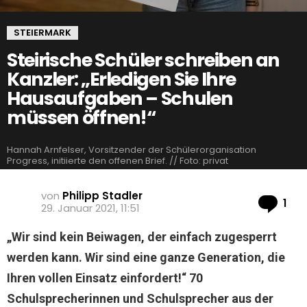
STEIERMARK
Steirische Schüler schreiben an
Kanzler: „Erledigen Sie Ihre
Hausaufgaben – Schulen
müssen öffnen!“
Hannah Arnfelser, Vorsitzender der Schülerorganisation
Progress, initiierte den offenen Brief. // Foto: privat
von
Philipp Stadler
Ko
1
29. Januar 2021, 11:51
„Wir sind kein Beiwagen, der einfach zugesperrt
werden kann. Wir sind eine ganze Generation, die
Ihren vollen Einsatz einfordert!“ 70
Schulsprecherinnen und Schulsprecher aus der