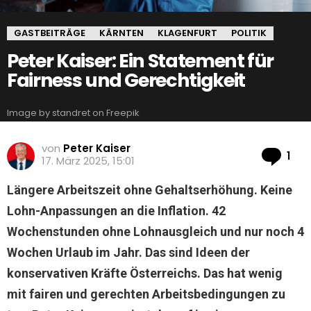
GASTBEITRÄGE
KÄRNTEN
KLAGENFURT
POLITIK
Peter Kaiser: Ein Statement für
Fairness und Gerechtigkeit
Image by standret on Freepik
von
Peter Kaiser
Ko
1
17. März 2025, 15:01
Längere Arbeitszeit ohne Gehaltserhöhung. Keine
Lohn-Anpassungen an die Inflation. 42
Wochenstunden ohne Lohnausgleich und nur noch 4
Wochen Urlaub im Jahr. Das sind Ideen der
konservativen Kräfte Österreichs. Das hat wenig
mit fairen und gerechten Arbeitsbedingungen zu