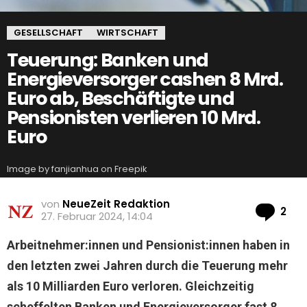
GESELLSCHAFT
WIRTSCHAFT
Teuerung: Banken und
Energieversorger cashen 8 Mrd.
Euro ab, Beschäftigte und
Pensionisten verlieren 10 Mrd.
Euro
Image by fanjianhua on Freepik
von
NeueZeit Redaktion
Ko
2
27. Februar 2024, 14:04
Arbeitnehmer:innen und Pensionist:innen haben in
den letzten zwei Jahren durch die Teuerung mehr
als 10 Milliarden Euro verloren. Gleichzeitig
scheffelten Banken und Energieversorger fast 8