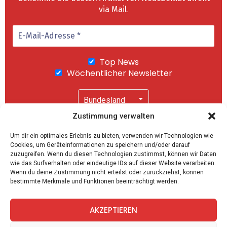
via Mail
.
Top News
Wöchentlicher Newsletter
Zustimmung verwalten
Wir senden keinen Spam! Mit einem Klick auf
Um dir ein optimales Erlebnis zu bieten, verwenden wir Technologien wie
"Abonnieren" akzeptierst Du unsere
Cookies, um Geräteinformationen zu speichern und/oder darauf
Datenschutzerklärung
.
zuzugreifen. Wenn du diesen Technologien zustimmst, können wir Daten
wie das Surfverhalten oder eindeutige IDs auf dieser Website verarbeiten.
Wenn du deine Zustimmung nicht erteilst oder zurückziehst, können
bestimmte Merkmale und Funktionen beeinträchtigt werden.
AKZEPTIEREN