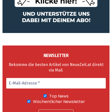
NEWSLETTER
Bekomme die besten Artikel von NeueZeit.at direkt
via Mail
.
Top News
Wöchentlicher Newsletter