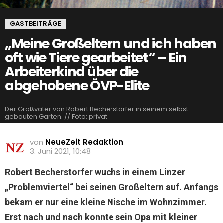
GASTBEITRÄGE
„Meine Großeltern und ich haben
oft wie Tiere gearbeitet“ – Ein
Arbeiterkind über die
abgehobene ÖVP-Elite
Der Großvater von Robert Becherstorfer in seinem selbst
gebauten Garten. // Foto: privat
von
NeueZeit Redaktion
3. Juni 2021, 10:48
Robert Becherstorfer wuchs in einem Linzer
„Problemviertel“ bei seinen Großeltern auf. Anfangs
bekam er nur eine kleine Nische im Wohnzimmer.
Erst nach und nach konnte sein Opa mit kleiner