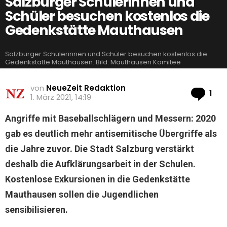
Salzburger Schülerinnen und
Schüler besuchen kostenlos die
Gedenkstätte Mauthausen
Salzburger Schülerinnen und Schüler besuchen kostenlos die
Gedenkstätte Mauthausen. Bild: Mauthausen Komitee
von
NeueZeit Redaktion
Ko
1
1. März 2021, 14:19
Angriffe mit Baseballschlägern und Messern: 2020
gab es deutlich mehr antisemitische Übergriffe als
die Jahre zuvor. Die Stadt Salzburg verstärkt
deshalb die Aufklärungsarbeit in der Schulen.
Kostenlose Exkursionen in die Gedenkstätte
Mauthausen sollen die Jugendlichen
sensibilisieren.