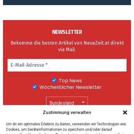
NEWSLETTER
Bekomme die besten Artikel von NeueZeit.at direkt
via Mail
.
Top News
Wöchentlicher Newsletter
Zustimmung verwalten
Wir senden keinen Spam! Mit einem Klick auf
Um dir ein optimales Erlebnis zu bieten, verwenden wir Technologien wie
"Abonnieren" akzeptierst Du unsere
Cookies, um Geräteinformationen zu speichern und/oder darauf
Datenschutzerklärung
.