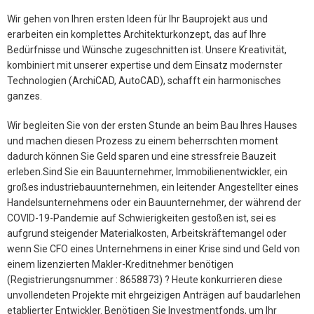
Wir gehen von Ihren ersten Ideen für Ihr Bauprojekt aus und
erarbeiten ein komplettes Architekturkonzept, das auf Ihre
Bedürfnisse und Wünsche zugeschnitten ist. Unsere Kreativität,
kombiniert mit unserer expertise und dem Einsatz modernster
Technologien (ArchiCAD, AutoCAD), schafft ein harmonisches
ganzes.
Wir begleiten Sie von der ersten Stunde an beim Bau Ihres Hauses
und machen diesen Prozess zu einem beherrschten moment
dadurch können Sie Geld sparen und eine stressfreie Bauzeit
erleben.Sind Sie ein Bauunternehmer, Immobilienentwickler, ein
großes industriebauunternehmen, ein leitender Angestellter eines
Handelsunternehmens oder ein Bauunternehmer, der während der
COVID-19-Pandemie auf Schwierigkeiten gestoßen ist, sei es
aufgrund steigender Materialkosten, Arbeitskräftemangel oder
wenn Sie CFO eines Unternehmens in einer Krise sind und Geld von
einem lizenzierten Makler-Kreditnehmer benötigen
(Registrierungsnummer : 8658873) ? Heute konkurrieren diese
unvollendeten Projekte mit ehrgeizigen Anträgen auf baudarlehen
etablierter Entwickler. Benötigen Sie Investmentfonds, um Ihr