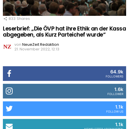
833
Shares
Leserbrief: „Die ÖVP hat ihre Ethik an der Kassa
abgegeben, als Kurz Parteichef wurde“
von
NeueZeit Redaktion
21. November 2022, 12:13
64.9k
FOLLOWERS
1.6k
FOLLOWER
1.1k
FOLLOW US
1.1k