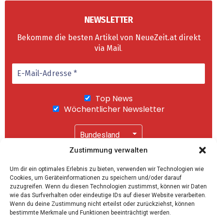
NEWSLETTER
Bekomme die besten Artikel von NeueZeit.at direkt
via Mail
.
Top News
Wöchentlicher Newsletter
Zustimmung verwalten
Wir senden keinen Spam! Mit einem Klick auf
Um dir ein optimales Erlebnis zu bieten, verwenden wir Technologien wie
"Abonnieren" akzeptierst Du unsere
Cookies, um Geräteinformationen zu speichern und/oder darauf
Datenschutzerklärung
.
zuzugreifen. Wenn du diesen Technologien zustimmst, können wir Daten
wie das Surfverhalten oder eindeutige IDs auf dieser Website verarbeiten.
Wenn du deine Zustimmung nicht erteilst oder zurückziehst, können
bestimmte Merkmale und Funktionen beeinträchtigt werden.