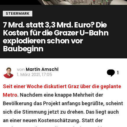
STEIERMARK
7 Mrd. statt 3,3 Mrd. Euro? Die
Kosten für die Grazer U-Bahn
explodieren schon vor
Baubeginn
von
Martin Amschl
Ko
1
1. März 2021, 17:05
Seit einer Woche diskutiert Graz über die geplante
Metro
. Nachdem eine knappe Mehrheit der
Bevölkerung das Projekt anfangs begrüßte, scheint
sich die Stimmung jetzt zu drehen. Das liegt auch
an einer neuen Kostenschätzung. Statt der