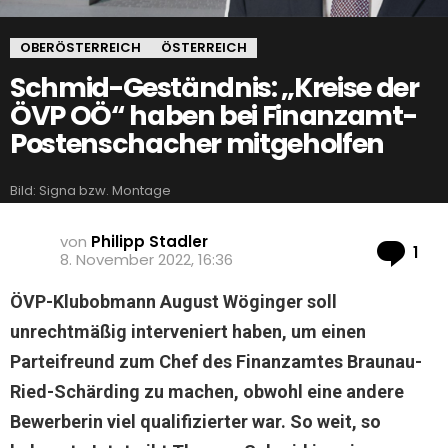
OBERÖSTERREICH
ÖSTERREICH
Schmid-Geständnis: „Kreise der
ÖVP OÖ“ haben bei Finanzamt-
Postenschacher mitgeholfen
Bild: Signa bzw. Montage
von
Philipp Stadler
Ko
1
8. November 2022, 16:36
ÖVP-Klubobmann August Wöginger soll
unrechtmäßig interveniert haben, um einen
Parteifreund zum Chef des Finanzamtes Braunau-
Ried-Schärding zu machen, obwohl eine andere
Bewerberin viel qualifizierter war. So weit, so