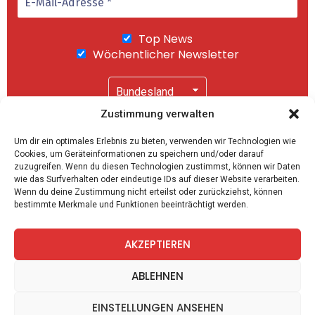
Top News
Wöchentlicher Newsletter
Zustimmung verwalten
Wir senden keinen Spam! Mit einem Klick auf
Um dir ein optimales Erlebnis zu bieten, verwenden wir Technologien wie
"Abonnieren" akzeptierst Du unsere
Cookies, um Geräteinformationen zu speichern und/oder darauf
Datenschutzerklärung
.
zuzugreifen. Wenn du diesen Technologien zustimmst, können wir Daten
wie das Surfverhalten oder eindeutige IDs auf dieser Website verarbeiten.
Wenn du deine Zustimmung nicht erteilst oder zurückziehst, können
bestimmte Merkmale und Funktionen beeinträchtigt werden.
AKZEPTIEREN
facebook
twitter
instagram
telegram
ABLEHNEN
EINSTELLUNGEN ANSEHEN