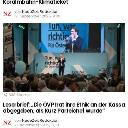
Koralmbahn-Klimaticket
von
NeueZeit Redaktion
12. September 2025, 9:05
833
Shares
Leserbrief: „Die ÖVP hat ihre Ethik an der Kassa
abgegeben, als Kurz Parteichef wurde“
von
NeueZeit Redaktion
21. November 2022, 12:13