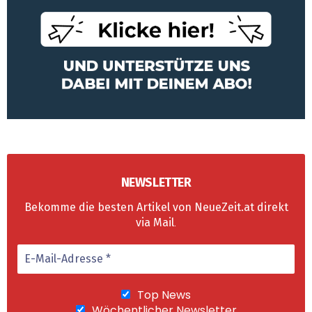
NEWSLETTER
Bekomme die besten Artikel von NeueZeit.at direkt
via Mail
.
Top News
Wöchentlicher Newsletter