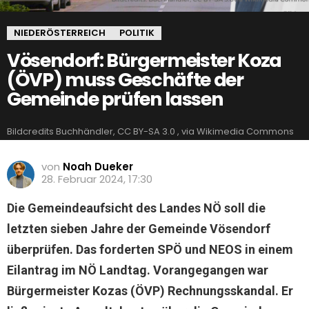
NIEDERÖSTERREICH
POLITIK
Vösendorf: Bürgermeister Koza
(ÖVP) muss Geschäfte der
Gemeinde prüfen lassen
Bildcredits Buchhändler, CC BY-SA 3.0 , via Wikimedia Commons
von
Noah Dueker
28. Februar 2024, 17:30
Die Gemeindeaufsicht des Landes NÖ soll die
letzten sieben Jahre der Gemeinde Vösendorf
überprüfen. Das forderten SPÖ und NEOS in einem
Eilantrag im NÖ Landtag. Vorangegangen war
Bürgermeister Kozas (ÖVP) Rechnungsskandal. Er