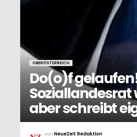
OBERÖSTERREICH
Do(o)f gelaufen
Soziallandesrat 
aber schreibt e
von
NeueZeit Redaktion