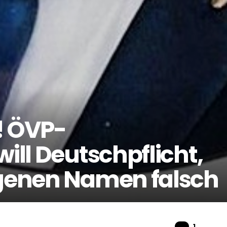
! ÖVP-
will Deutschpflicht,
igenen Namen falsch
Komme