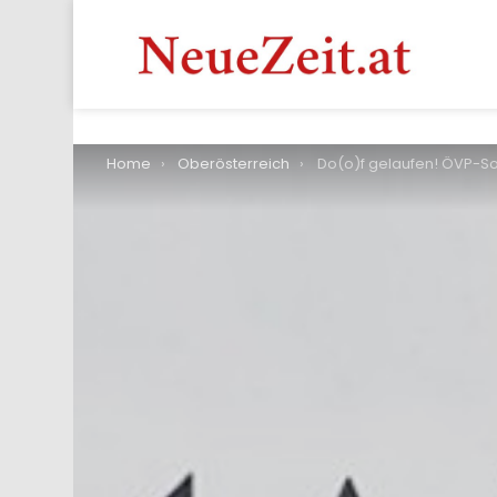
You are here:
Home
Oberösterreich
Do(o)f gelaufen! ÖVP-Soziallandesrat will Deutschpflicht, aber s