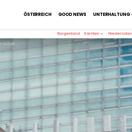
ÖSTERREICH
GOOD NEWS
UNTERHALTUNG
Burgenland
Kärnten
Niederöster
s türkise System bleibt