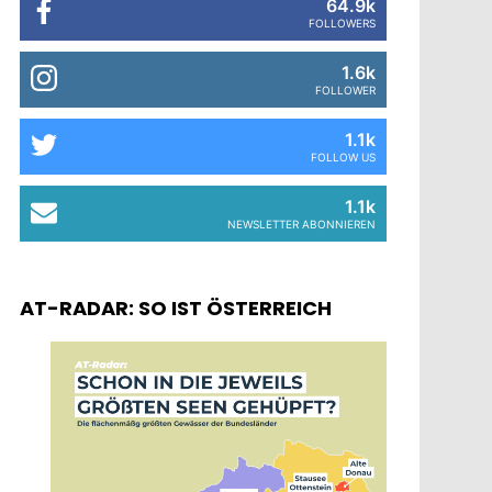
64.9k
FOLLOWERS
1.6k
FOLLOWER
1.1k
FOLLOW US
1.1k
NEWSLETTER ABONNIEREN
AT-RADAR: SO IST ÖSTERREICH