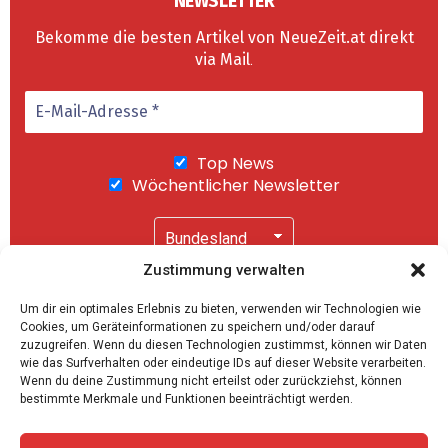
NEWSLETTER
Bekomme die besten Artikel von NeueZeit.at direkt
via Mail
.
Top News
Wöchentlicher Newsletter
Zustimmung verwalten
Wir senden keinen Spam! Mit einem Klick auf
Um dir ein optimales Erlebnis zu bieten, verwenden wir Technologien wie
"Abonnieren" akzeptierst Du unsere
Cookies, um Geräteinformationen zu speichern und/oder darauf
Datenschutzerklärung
.
zuzugreifen. Wenn du diesen Technologien zustimmst, können wir Daten
wie das Surfverhalten oder eindeutige IDs auf dieser Website verarbeiten.
Wenn du deine Zustimmung nicht erteilst oder zurückziehst, können
bestimmte Merkmale und Funktionen beeinträchtigt werden.