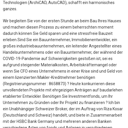
Technologien (ArchiCAD, AutoCAD), schafft ein harmonisches
ganzes.
Wir begleiten Sie von der ersten Stunde an beim Bau Ihres Hauses
und machen diesen Prozess zu einem beherrschten moment
dadurch können Sie Geld sparen und eine stressfreie Bauzeit
erleben.Sind Sie ein Bauunternehmer, Immobilienentwickler, ein
großes industriebauunternehmen, ein leitender Angestellter eines
Handelsunternehmens oder ein Bauunternehmer, der während der
COVID-19-Pandemie auf Schwierigkeiten gestoßen ist, sei es
aufgrund steigender Materialkosten, Arbeitskräftemangel oder
wenn Sie CFO eines Unternehmens in einer Krise sind und Geld von
einem lizenzierten Makler-Kreditnehmer benötigen
(Registrierungsnummer : 8658873) ? Heute konkurrieren diese
unvollendeten Projekte mit ehrgeizigen Anträgen auf baudarlehen
etablierter Entwickler. Benötigen Sie Investmentfonds, um Ihr
Unternehmen zu Gründen oder Ihr Projekt zu finanzieren ? Ich bin
ein Unabhängiger Schweizer Broker, der im Auftrag von Riza Kosar
(Deutschland und Schweiz) handelt, und biete in Zusammenarbeit
mit der HSBC Bank Germany und mehreren anderen Banken
verschiedene Arten von fonds und Anlagen in verschiedenen