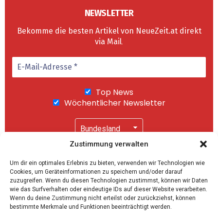
NEWSLETTER
Bekomme die besten Artikel von NeueZeit.at direkt
via Mail
.
Top News
Wöchentlicher Newsletter
Zustimmung verwalten
Wir senden keinen Spam! Mit einem Klick auf
Um dir ein optimales Erlebnis zu bieten, verwenden wir Technologien wie
"Abonnieren" akzeptierst Du unsere
Cookies, um Geräteinformationen zu speichern und/oder darauf
Datenschutzerklärung
.
zuzugreifen. Wenn du diesen Technologien zustimmst, können wir Daten
wie das Surfverhalten oder eindeutige IDs auf dieser Website verarbeiten.
Wenn du deine Zustimmung nicht erteilst oder zurückziehst, können
bestimmte Merkmale und Funktionen beeinträchtigt werden.