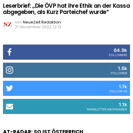
Leserbrief: „Die ÖVP hat ihre Ethik an der Kassa
abgegeben, als Kurz Parteichef wurde“
von
NeueZeit Redaktion
21. November 2022, 12:13
64.9k
FOLLOWERS
1.6k
FOLLOWER
1.1k
FOLLOW US
1.1k
NEWSLETTER ABONNIEREN
AT-RADAR: SO IST ÖSTERREICH