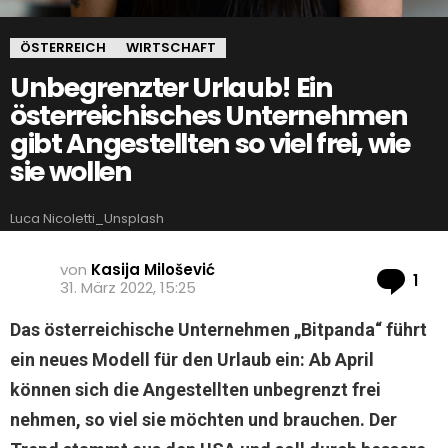
ÖSTERREICH
WIRTSCHAFT
Unbegrenzter Urlaub! Ein
österreichisches Unternehmen
gibt Angestellten so viel frei, wie
sie wollen
Luca Nicoletti_Unsplash
von
Kasija Milošević
Ko
1
31. März 2022, 15:25
Das österreichische Unternehmen „Bitpanda“ führt
ein neues Modell für den Urlaub ein: Ab April
können sich die Angestellten unbegrenzt frei
nehmen, so viel sie möchten und brauchen. Der