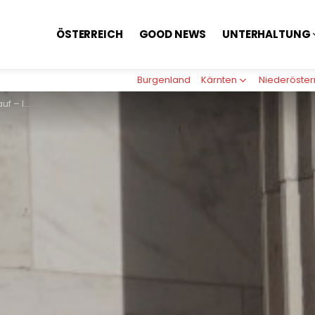
ÖSTERREICH
GOOD NEWS
UNTERHALTUNG
Burgenland
Kärnten
Niederöster
tschaft 7 Mrd.