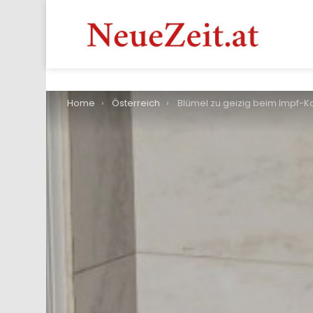
You are here:
Home
Österreich
Blümel zu geizig beim Impf-Kauf – langsames Impftempo kostet Österreichs Wir