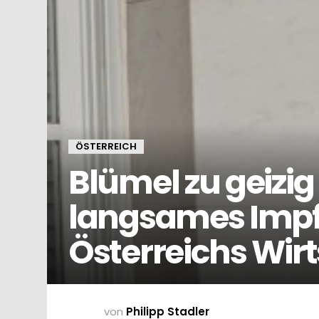
ÖSTERREICH
Blümel zu geizi
langsames Impf
Österreichs Wirt
von
Philipp Stadler