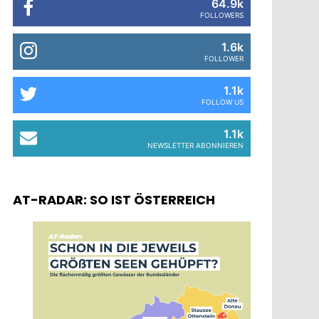
64.9k
FOLLOWERS
1.6k
FOLLOWER
1.1k
FOLLOW US
1.1k
NEWSLETTER ABONNIEREN
AT-RADAR: SO IST ÖSTERREICH