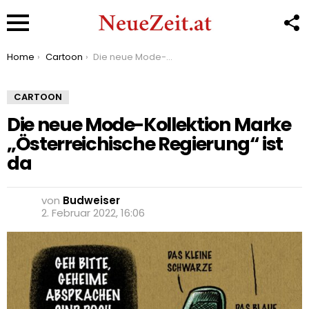
F
U
Menu
You are here:
Home
Cartoon
Die neue Mode-Kollektion Marke „Österreichische Regierung“ ist da
CARTOON
Die neue Mode-Kollektion Marke
„Österreichische Regierung“ ist
da
von
Budweiser
2. Februar 2022, 16:06