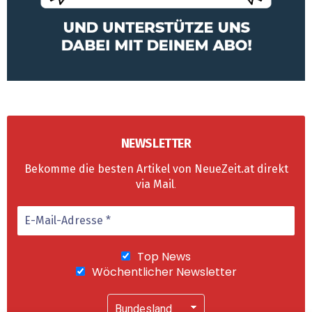
NEWSLETTER
Bekomme die besten Artikel von NeueZeit.at direkt
via Mail
.
Top News
Wöchentlicher Newsletter