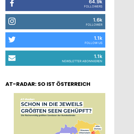
64.9k
FOLLOWERS
1.6k
FOLLOWER
1.1k
FOLLOW US
1.1k
NEWSLETTER ABONNIEREN
AT-RADAR: SO IST ÖSTERREICH