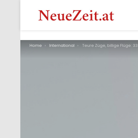
You are here:
Home
International
Teure Züge, billige Flüge: 33 Prozent scheitern bei Buchung von grenzüber