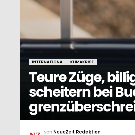
INTERNATIONAL
KLIMAKRISE
Teure Züge, billi
scheitern bei B
grenzüberschrei
von
NeueZeit Redaktion