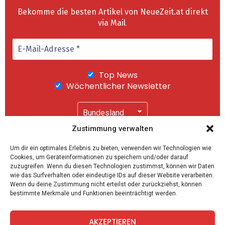
Bekomme die besten Artikel von NeueZeit.at direkt
via Mail
.
Top News
Wöchentlicher Newsletter
Zustimmung verwalten
Wir senden keinen Spam! Mit einem Klick auf
Um dir ein optimales Erlebnis zu bieten, verwenden wir Technologien wie
"Abonnieren" akzeptierst Du unsere
Cookies, um Geräteinformationen zu speichern und/oder darauf
Datenschutzerklärung
.
zuzugreifen. Wenn du diesen Technologien zustimmst, können wir Daten
wie das Surfverhalten oder eindeutige IDs auf dieser Website verarbeiten.
Wenn du deine Zustimmung nicht erteilst oder zurückziehst, können
bestimmte Merkmale und Funktionen beeinträchtigt werden.
AKZEPTIEREN