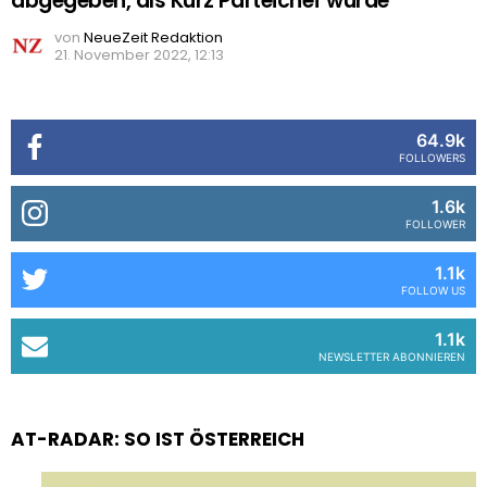
abgegeben, als Kurz Parteichef wurde“
von
NeueZeit Redaktion
21. November 2022, 12:13
64.9k
FOLLOWERS
1.6k
FOLLOWER
1.1k
FOLLOW US
1.1k
NEWSLETTER ABONNIEREN
AT-RADAR: SO IST ÖSTERREICH