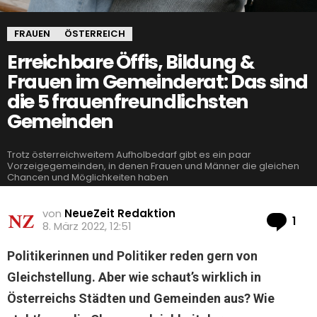
FRAUEN
ÖSTERREICH
Erreichbare Öffis, Bildung &
Frauen im Gemeinderat: Das sind
die 5 frauenfreundlichsten
Gemeinden
Trotz österreichweitem Aufholbedarf gibt es ein paar
Vorzeigegemeinden, in denen Frauen und Männer die gleichen
Chancen und Möglichkeiten haben
von
NeueZeit Redaktion
Ko
1
8. März 2022, 12:51
Politikerinnen und Politiker reden gern von
Gleichstellung. Aber wie schaut’s wirklich in
Österreichs Städten und Gemeinden aus? Wie