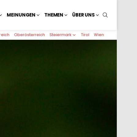
SUCHEN
MEINUNGEN
THEMEN
ÜBER UNS
reich
Oberösterreich
Steiermark
Tirol
Wien