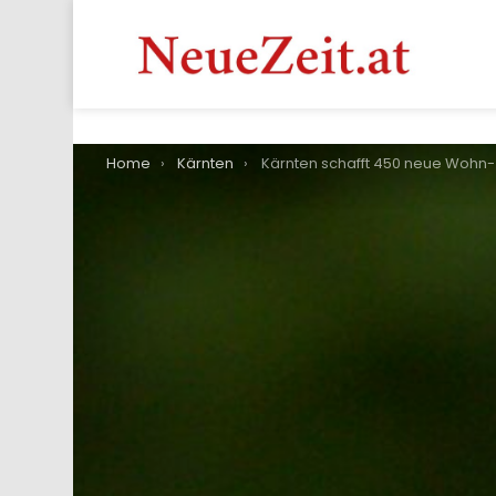
You are here:
Home
Kärnten
Kärnten schafft 450 neue Wohn- und Arbeitsplätze für Menschen mit Behin