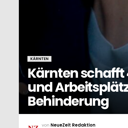
KÄRNTEN
Kärnten schaff
und Arbeitsplät
Behinderung
von
NeueZeit Redaktion