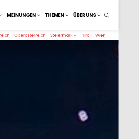
SUCHEN
MEINUNGEN
THEMEN
ÜBER UNS
reich
Oberösterreich
Steiermark
Tirol
Wien