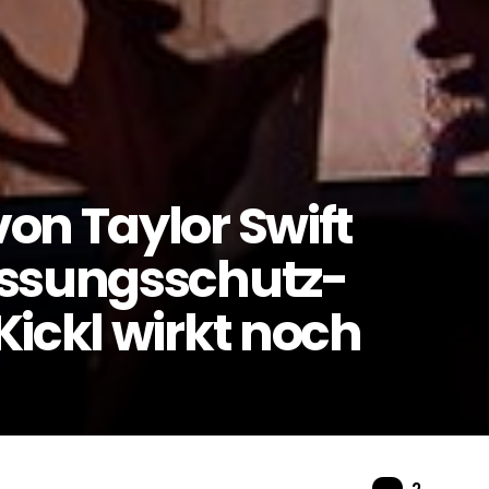
on Taylor Swift
assungsschutz-
Kickl wirkt noch
Komme