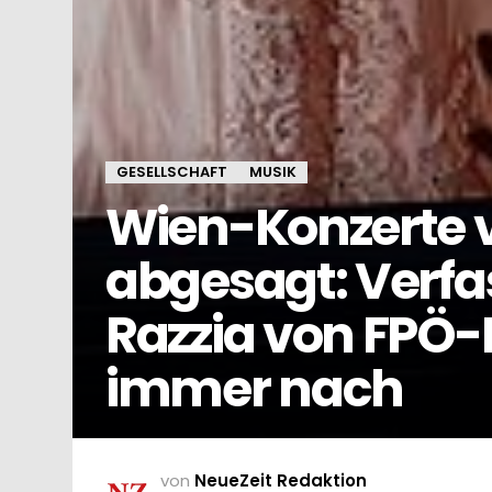
GESELLSCHAFT
MUSIK
Wien-Konzerte v
abgesagt: Verf
Razzia von FPÖ-
immer nach
von
NeueZeit Redaktion