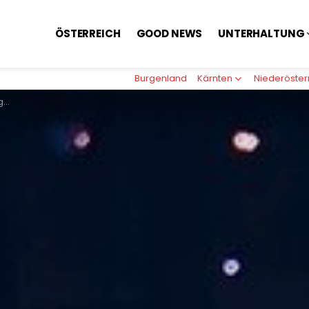
ÖSTERREICH
GOOD NEWS
UNTERHALTUNG
Burgenland
Kärnten
Niederöster
ach