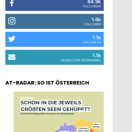
64.9k
FOLLOWERS
1.6k
FOLLOWER
1.1k
FOLLOW US
1.1k
NEWSLETTER ABONNIEREN
AT-RADAR: SO IST ÖSTERREICH