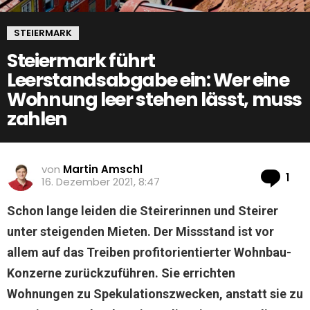
STEIERMARK
Steiermark führt
Leerstandsabgabe ein: Wer eine
Wohnung leer stehen lässt, muss
zahlen
von
Martin Amschl
Ko
1
16. Dezember 2021, 8:47
Schon lange leiden die Steirerinnen und Steirer
unter steigenden Mieten. Der Missstand ist vor
allem auf das Treiben profitorientierter Wohnbau-
Konzerne zurückzuführen. Sie errichten
Wohnungen zu Spekulationszwecken, anstatt sie zu