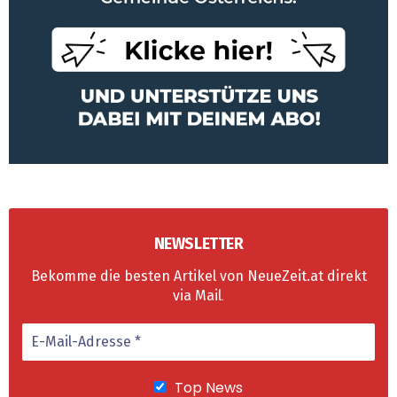
NEWSLETTER
Bekomme die besten Artikel von NeueZeit.at direkt
via Mail
.
Top News