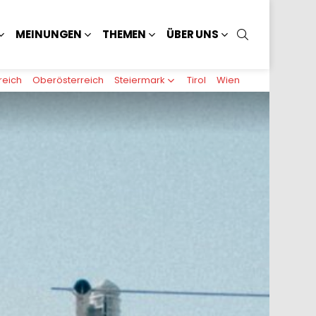
SUCHEN
MEINUNGEN
THEMEN
ÜBER UNS
reich
Oberösterreich
Steiermark
Tirol
Wien