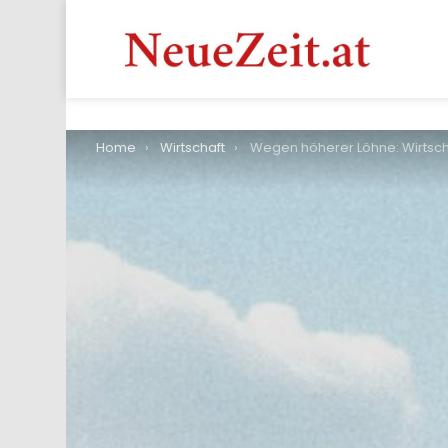
You are here:
Home
Wirtschaft
Wegen höherer Löhne: Wirtschaft in USA wächst schneller