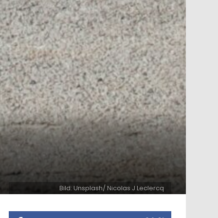
Bild: Unsplash/ Nicolas J Leclercq
ntar