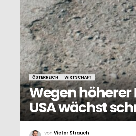
ÖSTERREICH
WIRTSCHAFT
Wegen höherer L
USA wächst schne
von
Victor Strauch