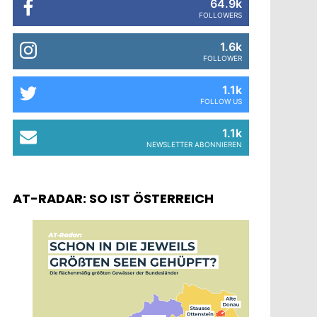
64.9k
FOLLOWERS
1.6k
FOLLOWER
1.1k
FOLLOW US
1.1k
NEWSLETTER ABONNIEREN
AT-RADAR: SO IST ÖSTERREICH