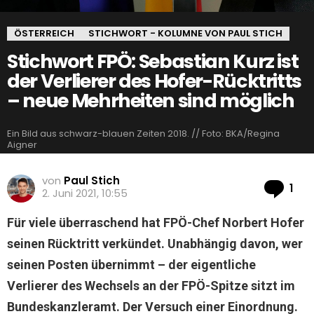
ÖSTERREICH
STICHWORT - KOLUMNE VON PAUL STICH
Stichwort FPÖ: Sebastian Kurz ist
der Verlierer des Hofer-Rücktritts
– neue Mehrheiten sind möglich
Ein Bild aus schwarz-blauen Zeiten 2018. // Foto: BKA/Regina
Aigner
von
Paul Stich
Ko
1
2. Juni 2021, 10:55
Für viele überraschend hat FPÖ-Chef Norbert Hofer
seinen Rücktritt verkündet. Unabhängig davon, wer
seinen Posten übernimmt – der eigentliche
Verlierer des Wechsels an der FPÖ-Spitze sitzt im
Bundeskanzleramt. Der Versuch einer Einordnung.