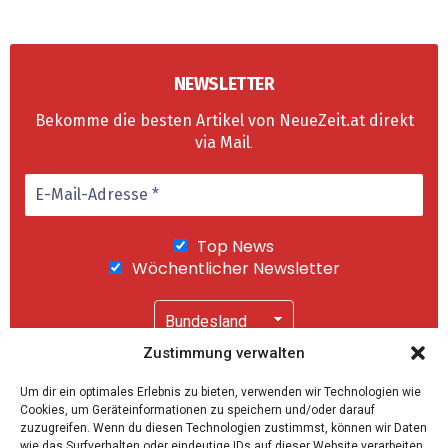
NEWSLETTER
Bekomme die besten Artikel von NeueZeit.at direkt
via Mail
.
Top News
Wöchentlicher Newsletter
Zustimmung verwalten
Wir senden keinen Spam! Mit einem Klick auf
Um dir ein optimales Erlebnis zu bieten, verwenden wir Technologien wie
"Abonnieren" akzeptierst Du unsere
Cookies, um Geräteinformationen zu speichern und/oder darauf
Datenschutzerklärung
.
zuzugreifen. Wenn du diesen Technologien zustimmst, können wir Daten
wie das Surfverhalten oder eindeutige IDs auf dieser Website verarbeiten.