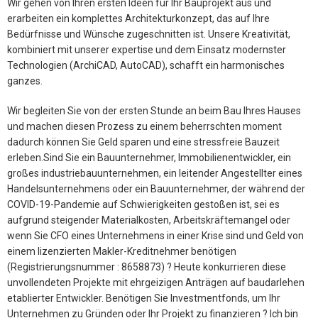
Wir gehen von Ihren ersten Ideen für Ihr Bauprojekt aus und
erarbeiten ein komplettes Architekturkonzept, das auf Ihre
Bedürfnisse und Wünsche zugeschnitten ist. Unsere Kreativität,
kombiniert mit unserer expertise und dem Einsatz modernster
Technologien (ArchiCAD, AutoCAD), schafft ein harmonisches
ganzes.
Wir begleiten Sie von der ersten Stunde an beim Bau Ihres Hauses
und machen diesen Prozess zu einem beherrschten moment
dadurch können Sie Geld sparen und eine stressfreie Bauzeit
erleben.Sind Sie ein Bauunternehmer, Immobilienentwickler, ein
großes industriebauunternehmen, ein leitender Angestellter eines
Handelsunternehmens oder ein Bauunternehmer, der während der
COVID-19-Pandemie auf Schwierigkeiten gestoßen ist, sei es
aufgrund steigender Materialkosten, Arbeitskräftemangel oder
wenn Sie CFO eines Unternehmens in einer Krise sind und Geld von
einem lizenzierten Makler-Kreditnehmer benötigen
(Registrierungsnummer : 8658873) ? Heute konkurrieren diese
unvollendeten Projekte mit ehrgeizigen Anträgen auf baudarlehen
etablierter Entwickler. Benötigen Sie Investmentfonds, um Ihr
Unternehmen zu Gründen oder Ihr Projekt zu finanzieren ? Ich bin