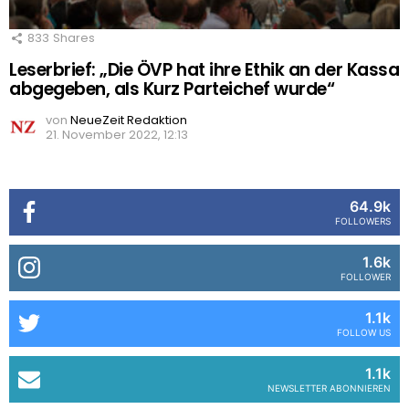
833
Shares
Leserbrief: „Die ÖVP hat ihre Ethik an der Kassa
abgegeben, als Kurz Parteichef wurde“
von
NeueZeit Redaktion
21. November 2022, 12:13
64.9k
FOLLOWERS
1.6k
FOLLOWER
1.1k
FOLLOW US
1.1k
NEWSLETTER ABONNIEREN