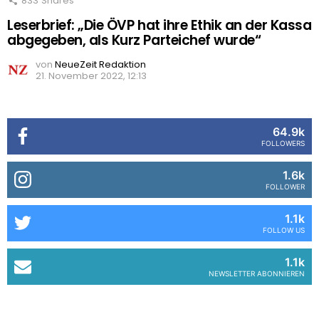
833
Shares
Leserbrief: „Die ÖVP hat ihre Ethik an der Kassa
abgegeben, als Kurz Parteichef wurde“
von
NeueZeit Redaktion
21. November 2022, 12:13
64.9k
FOLLOWERS
1.6k
FOLLOWER
1.1k
FOLLOW US
1.1k
NEWSLETTER ABONNIEREN