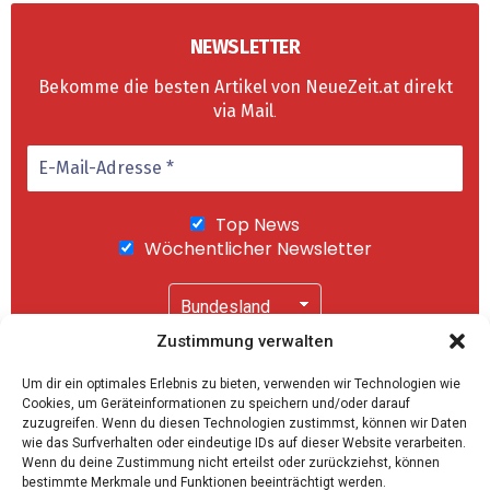
NEWSLETTER
Bekomme die besten Artikel von NeueZeit.at direkt
via Mail
.
Top News
Wöchentlicher Newsletter
Zustimmung verwalten
Wir senden keinen Spam! Mit einem Klick auf
Um dir ein optimales Erlebnis zu bieten, verwenden wir Technologien wie
"Abonnieren" akzeptierst Du unsere
Cookies, um Geräteinformationen zu speichern und/oder darauf
Datenschutzerklärung
.
zuzugreifen. Wenn du diesen Technologien zustimmst, können wir Daten
wie das Surfverhalten oder eindeutige IDs auf dieser Website verarbeiten.
Wenn du deine Zustimmung nicht erteilst oder zurückziehst, können
bestimmte Merkmale und Funktionen beeinträchtigt werden.