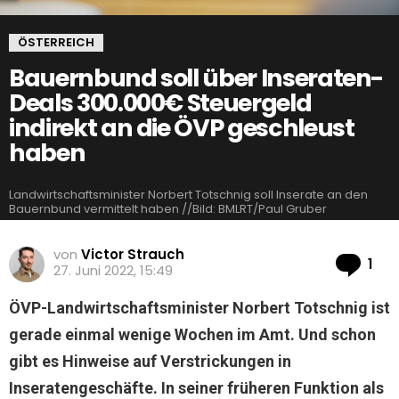
ÖSTERREICH
Bauernbund soll über Inseraten-
Deals 300.000€ Steuergeld
indirekt an die ÖVP geschleust
haben
Landwirtschaftsminister Norbert Totschnig soll Inserate an den
Bauernbund vermittelt haben //Bild: BMLRT/Paul Gruber
von
Victor Strauch
Ko
1
27. Juni 2022, 15:49
ÖVP-Landwirtschaftsminister Norbert Totschnig ist
gerade einmal wenige Wochen im Amt. Und schon
gibt es Hinweise auf Verstrickungen in
Inseratengeschäfte. In seiner früheren Funktion als