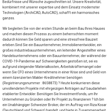
Bedürfnisse und Wünsche zugeschnitten ist. Unsere Kreativität,
kombiniert mit unserer expertise und dem Einsatz modernster
Technologien (ArchiCAD, AutoCAD), schafft ein harmonisches
ganzes.
Wir begleiten Sie von der ersten Stunde an beim Bau Ihres Hauses
und machen diesen Prozess zu einem beherrschten moment
dadurch können Sie Geld sparen und eine stressfreie Bauzeit
erleben.Sind Sie ein Bauunternehmer, Immobilienentwickler, ein
großes industriebauunternehmen, ein leitender Angestellter eines
Handelsunternehmens oder ein Bauunternehmer, der während der
COVID-19-Pandemie auf Schwierigkeiten gestoßen ist, sei es
aufgrund steigender Materialkosten, Arbeitskräftemangel oder
wenn Sie CFO eines Unternehmens in einer Krise sind und Geld von
einem lizenzierten Makler-Kreditnehmer benötigen
(Registrierungsnummer : 8658873) ? Heute konkurrieren diese
unvollendeten Projekte mit ehrgeizigen Anträgen auf baudarlehen
etablierter Entwickler. Benötigen Sie Investmentfonds, um Ihr
Unternehmen zu Gründen oder Ihr Projekt zu finanzieren ? Ich bin
ein Unabhängiger Schweizer Broker, der im Auftrag von Riza Kosar
(Deutschland und Schweiz) handelt, und biete in Zusammenarbeit