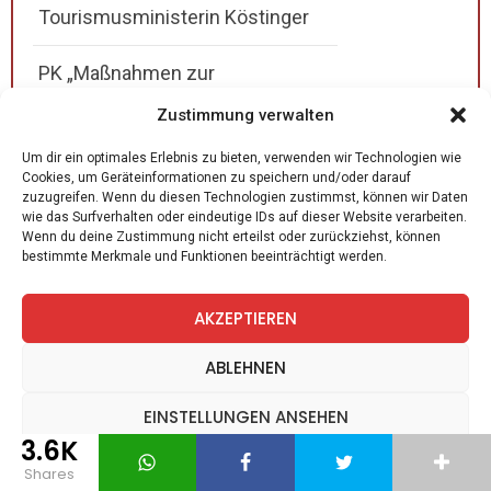
Tourismusministerin Köstinger
PK „Maßnahmen zur
Korruptionsbekämpfung“ mit
Zustimmung verwalten
Justizministerin Zadic
Um dir ein optimales Erlebnis zu bieten, verwenden wir Technologien wie
Cookies, um Geräteinformationen zu speichern und/oder darauf
Coronavirus: PK „Entwicklungen
zuzugreifen. Wenn du diesen Technologien zustimmst, können wir Daten
wie das Surfverhalten oder eindeutige IDs auf dieser Website verarbeiten.
auf den Intensivstationen“ mit
Wenn du deine Zustimmung nicht erteilst oder zurückziehst, können
bestimmte Merkmale und Funktionen beeinträchtigt werden.
u.a. Gesundheitsmin. Anschober
Coronavirus: PK zu aktuellen
AKZEPTIEREN
Corona-Unterstützungspaketen
ABLEHNEN
mit Vizekanzler Kogler,
Finanzminister Blümel
EINSTELLUNGEN ANSEHEN
3.6K
Datenschutz
Datenschutz
Impressum
PK „Arbeitsmarktdaten“ mit
shares