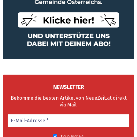
NEWSLETTER
Bekomme die besten Artikel von NeueZeit.at direkt
via Mail
.
Top News