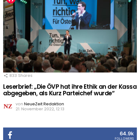
833
Shares
Leserbrief: „Die ÖVP hat ihre Ethik an der Kassa
abgegeben, als Kurz Parteichef wurde“
von
NeueZeit Redaktion
21. November 2022, 12:13
64.9k
FOLLOWERS