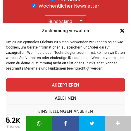
Wöchentlicher Newsletter
Zustimmung verwalten
Wir senden keinen Spam! Mit einem Klick auf
Um dir ein optimales Erlebnis zu bieten, verwenden wir Technologien wie
"Abonnieren" akzeptierst Du unsere
Cookies, um Geräteinformationen zu speichern und/oder darauf
Datenschutzerklärung
.
zuzugreifen. Wenn du diesen Technologien zustimmst, können wir Daten
wie das Surfverhalten oder eindeutige IDs auf dieser Website verarbeiten.
Wenn du deine Zustimmung nicht erteilst oder zurückziehst, können
bestimmte Merkmale und Funktionen beeinträchtigt werden.
AKZEPTIEREN
facebook
twitter
instagram
telegram
ABLEHNEN
EINSTELLUNGEN ANSEHEN
5.2K
Spiele
Zitate
Kontakt
Datenschutz
Impressum
Datenschutz
Datenschutz
Impressum
shares