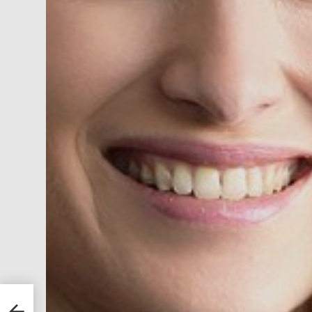
r 87
aire