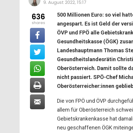
9. August 2022, 15:17
500 Millionen Euro: so viel ha
636
shares
angespart. Es ist Geld der ver
ÖVP und FPÖ alle Gebietskran
Gesundheitskasse (ÖGK) zusamm
Landeshauptmann Thomas Stelz
Gesundheitslandesrätin Christi
Oberösterreich. Damit sollte 
nicht passiert. SPÖ-Chef Michae
Oberösterreicher:innen geblie
Die von FPÖ und ÖVP durchgefü
allem für Oberösterreich schwe
Gebietskrankenkasse hat damals 
neu geschaffenen ÖGK miteinge