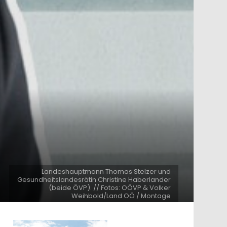
Landeshauptmann Thomas Stelzer und
Gesundheitslandesrätin Christine Haberlander
(beide ÖVP). // Fotos: OÖVP & Volker
Weihbold/Land OÖ / Montage
ntar