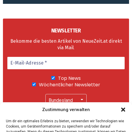
NEWSLETTER
Bekomme die besten Artikel von NeueZeit.at direkt
via Mail
.
Top News
Wöchentlicher Newsletter
Zustimmung verwalten
Wir senden keinen Spam! Mit einem Klick auf
Um dir ein optimales Erlebnis zu bieten, verwenden wir Technologien wie
"Abonnieren" akzeptierst Du unsere
Cookies, um Geräteinformationen zu speichern und/oder darauf
Datenschutzerklärung
.
zuzugreifen. Wenn du diesen Technologien zustimmst, können wir Daten