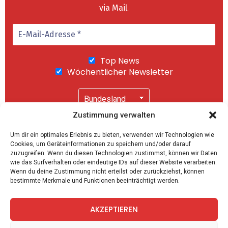
via Mail
.
Top News
Wöchentlicher Newsletter
Newsletter bestellen
Zustimmung verwalten
Wir senden keinen Spam! Mit einem Klick auf
Um dir ein optimales Erlebnis zu bieten, verwenden wir Technologien wie
"Abonnieren" akzeptierst Du unsere
Cookies, um Geräteinformationen zu speichern und/oder darauf
Datenschutzerklärung
.
Top News
zuzugreifen. Wenn du diesen Technologien zustimmst, können wir Daten
wie das Surfverhalten oder eindeutige IDs auf dieser Website verarbeiten.
Wöchentlicher Newsletter
Wenn du deine Zustimmung nicht erteilst oder zurückziehst, können
bestimmte Merkmale und Funktionen beeinträchtigt werden.
AKZEPTIEREN
Mit dem Klick auf "Abonnieren" bestätigen Sie die
Datenschutzrichtlinien
.