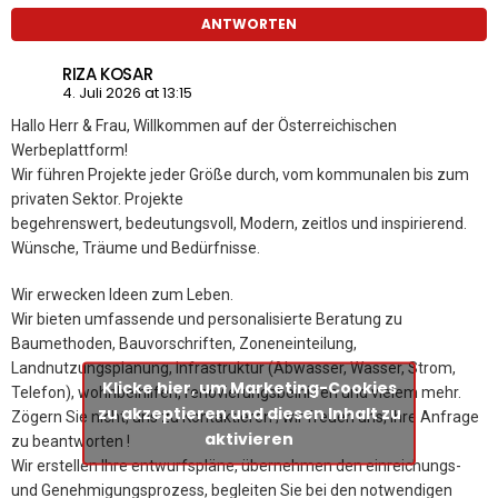
ANTWORTEN
RIZA KOSAR
4. Juli 2026 at 13:15
Hallo Herr & Frau, Willkommen auf der Österreichischen
Werbeplattform!
Wir führen Projekte jeder Größe durch, vom kommunalen bis zum
privaten Sektor. Projekte
begehrenswert, bedeutungsvoll, Modern, zeitlos und inspirierend.
Wünsche, Träume und Bedürfnisse.
Wir erwecken Ideen zum Leben.
Wir bieten umfassende und personalisierte Beratung zu
Baumethoden, Bauvorschriften, Zoneneinteilung,
Landnutzungsplanung, Infrastruktur (Abwasser, Wasser, Strom,
Klicke hier, um Marketing-Cookies
Telefon), wohnbeihilfen, renovierungsbeihilfen und vielem mehr.
zu akzeptieren und diesen Inhalt zu
Zögern Sie nicht, uns zu Kontaktieren ; wir freuen uns, Ihre Anfrage
aktivieren
zu beantworten !
Wir erstellen Ihre entwurfspläne, übernehmen den einreichungs-
und Genehmigungsprozess, begleiten Sie bei den notwendigen