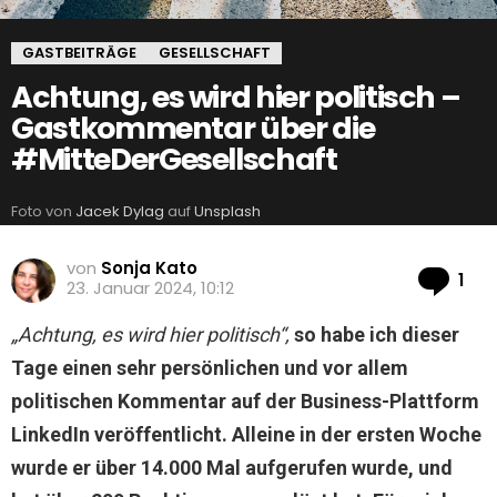
GASTBEITRÄGE
GESELLSCHAFT
Achtung, es wird hier politisch –
Gastkommentar über die
#MitteDerGesellschaft
Foto von
Jacek Dylag
auf
Unsplash
von
Sonja Kato
Ko
1
23. Januar 2024, 10:12
„Achtung, es wird hier politisch“,
so habe ich dieser
Tage einen sehr persönlichen und vor allem
politischen Kommentar auf der Business-Plattform
LinkedIn veröffentlicht. Alleine in der ersten Woche
wurde er über 14.000 Mal aufgerufen wurde, und