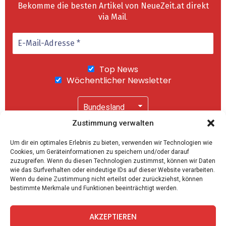
Bekomme die besten Artikel von NeueZeit.at direkt
via Mail
.
Top News
Wöchentlicher Newsletter
Zustimmung verwalten
Wir senden keinen Spam! Mit einem Klick auf
Um dir ein optimales Erlebnis zu bieten, verwenden wir Technologien wie
"Abonnieren" akzeptierst Du unsere
Cookies, um Geräteinformationen zu speichern und/oder darauf
Datenschutzerklärung
.
zuzugreifen. Wenn du diesen Technologien zustimmst, können wir Daten
wie das Surfverhalten oder eindeutige IDs auf dieser Website verarbeiten.
Wenn du deine Zustimmung nicht erteilst oder zurückziehst, können
bestimmte Merkmale und Funktionen beeinträchtigt werden.
AKZEPTIEREN