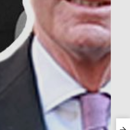
Dosk
Frei