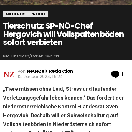
NIEDERÖSTERREICH
Tierschutz: SP-NÖ-Chef
Hergovich will Vollspaltenböden
sofort verbieten
Bild: Unsplash/Marek Piwnicki
von
NeueZeit Redaktion
Ko
1
12. Januar 2024, 15:24
„Tiere müssen ohne Leid, Stress und laufender
Verletzungsgefahr leben können.“ Das fordert der
niederösterreichische Kontroll-Landesrat Sven
Hergovich. Deshalb will er Schweinehaltung auf
Vollspaltenböden in Niederösterreich sofort