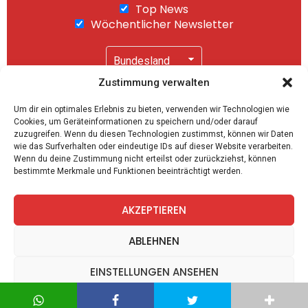
Top News
Wöchentlicher Newsletter
Zustimmung verwalten
Wir senden keinen Spam! Mit einem Klick auf
Um dir ein optimales Erlebnis zu bieten, verwenden wir Technologien wie
"Abonnieren" akzeptierst Du unsere
Cookies, um Geräteinformationen zu speichern und/oder darauf
Datenschutzerklärung
.
zuzugreifen. Wenn du diesen Technologien zustimmst, können wir Daten
wie das Surfverhalten oder eindeutige IDs auf dieser Website verarbeiten.
Wenn du deine Zustimmung nicht erteilst oder zurückziehst, können
bestimmte Merkmale und Funktionen beeinträchtigt werden.
AKZEPTIEREN
facebook
twitter
instagram
telegram
ABLEHNEN
EINSTELLUNGEN ANSEHEN
Spiele
Zitate
Kontakt
Datenschutz
Impressum
Datenschutz
Datenschutz
Impressum