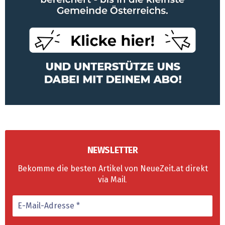
NEWSLETTER
Bekomme die besten Artikel von NeueZeit.at direkt
via Mail
.