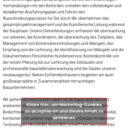
Verhandlungen mit den Behörden, erstellen den vollständigen und
detaillierten Ausführungsplan und führen den
Ausschreibungsprozess für Sie durch.Wir übernehmen das
gesamtprojektmanagement und die Künstlerische Leitung während
der Bauphase. Unsere Dienstleistungen umfassen die überwachung
von arbeiten, die Koordination, die überwachung des Zeitplans, das
Management von Kostenüberschreitungen und-Mängeln, den
Empfang und die Lieferung, die Identifizierung von Mängeln und die
Dokumentation.Persönlicher Kundenservice, Kostenkontrolle von
der ersten Planung bis zur Lieferung des Gebäudes und
professionelle baustellenüberwachung sind die Säulen unserer
neubauagentur. Neben Einfamilienhäusern begleiten wir auch
großbauprojekte in Zusammenarbeit mit wichtigen
Bauunternehmen.
Wir gehen von Ihren ersten Ideen für Ihr Bauprojekt aus und
Klicke hier, um Marketing-Cookies
erarbeiten ein komplettes Architekturkonzept, das auf Ihre
zu akzeptieren und diesen Inhalt zu
Bedürfnisse und Wünsche zugeschnitten ist. Unsere Kreativität,
aktivieren
kombiniert mit unserer expertise und dem Einsatz modernster
Technologien (ArchiCAD, AutoCAD), schafft ein harmonisches