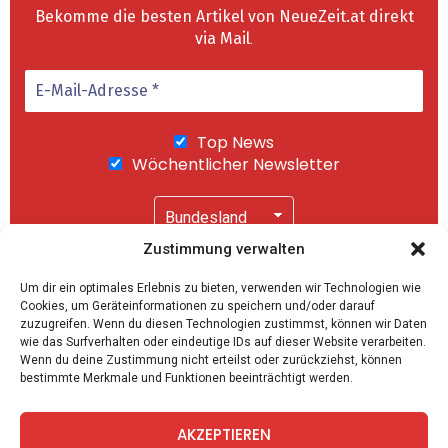
Bekomme die besten Artikel von NeueZeit.at direkt
via Mail
.
Top News
Wöchentlicher Newsletter
Zustimmung verwalten
Wir senden keinen Spam! Mit einem Klick auf
Um dir ein optimales Erlebnis zu bieten, verwenden wir Technologien wie
"Abonnieren" akzeptierst Du unsere
Cookies, um Geräteinformationen zu speichern und/oder darauf
Datenschutzerklärung
.
zuzugreifen. Wenn du diesen Technologien zustimmst, können wir Daten
wie das Surfverhalten oder eindeutige IDs auf dieser Website verarbeiten.
Wenn du deine Zustimmung nicht erteilst oder zurückziehst, können
bestimmte Merkmale und Funktionen beeinträchtigt werden.
AKZEPTIEREN