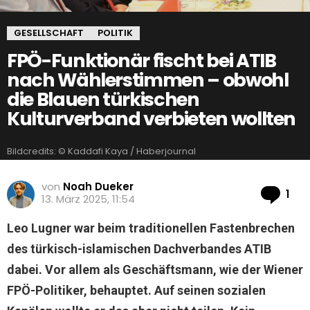
GESELLSCHAFT
POLITIK
FPÖ-Funktionär fischt bei ATIB
nach Wählerstimmen – obwohl
die Blauen türkischen
Kulturverband verbieten wollten
Bildcredits: © Kaddafi Kaya / Haberjournal
von
Noah Dueker
Ko
1
13. März 2025, 11:54
Leo Lugner war beim traditionellen Fastenbrechen
des türkisch-islamischen Dachverbandes ATIB
dabei. Vor allem als Geschäftsmann, wie der Wiener
FPÖ-Politiker, behauptet. Auf seinen sozialen