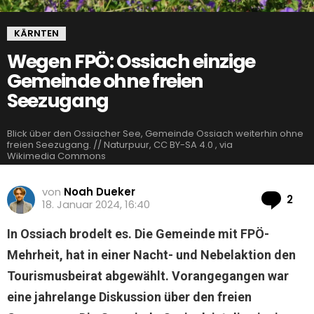
KÄRNTEN
Wegen FPÖ: Ossiach einzige
Gemeinde ohne freien
Seezugang
Blick über den Ossiacher See, Gemeinde Ossiach weiterhin ohne
freien Seezugang. // Naturpuur, CC BY-SA 4.0 , via
Wikimedia Commons
von
Noah Dueker
Ko
2
18. Januar 2024, 16:40
In Ossiach brodelt es. Die Gemeinde mit FPÖ-
Mehrheit, hat in einer Nacht- und Nebelaktion den
Tourismusbeirat abgewählt. Vorangegangen war
eine jahrelange Diskussion über den freien