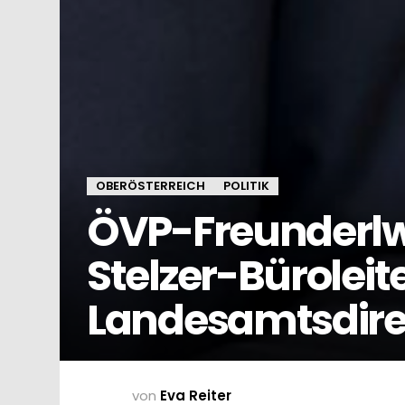
OBERÖSTERREICH
POLITIK
ÖVP-Freunderlwi
Stelzer-Büroleit
Landesamtsdire
von
Eva Reiter