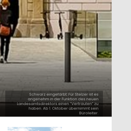
Schwarz eingefärbt: Für Stelzer ist es
angenehm in der Funktion des neuen
Landesamtsdirektors einen “Vertrauten” zu
haben. Ab 1. Oktober übernimmt sein
Büroleiter.
ntare