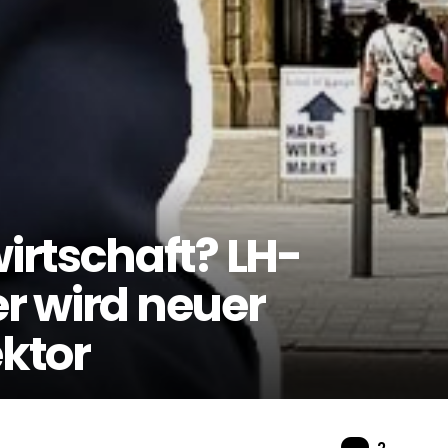
rtschaft? LH-
er wird neuer
ktor
Komme